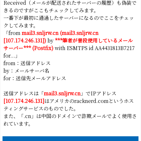
Received（メールが配送されたサーバーの履歴）も偽装で
きるのですがここもチェックしてみます。
一番下が最初に通過したサーバーになるのでここをチェッ
クしてみます。
「from
mail3.snljrw.cn (mail3.snljrw.cn
[107.174.246.131])
by
***筆者が普段使用しているメール
サーバー***
(Postfix)
with ESMTPS id AA4431813B7217
for...」
from：送信アドレス
by：メールサーバ名
for：送信先メールアドレス
送信アドレスは「
mail3.snljrw.cn
」でIPアドレス
[
107.174.246.131
]
はアメリカのracknerd.comというホス
ティングサービスのものでした。
また、「.cn」は中国のドメインで詐欺メールでよく使用さ
れています。