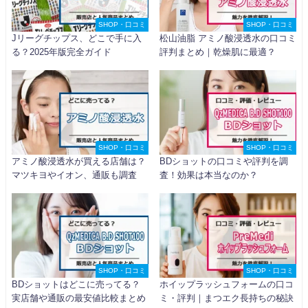
SHOP・口コミ
SHOP・口コミ
Jリーグチップス、どこで手に入
松山油脂 アミノ酸浸透水の口コミ
る？2025年版完全ガイド
評判まとめ｜乾燥肌に最適？
SHOP・口コミ
SHOP・口コミ
アミノ酸浸透水が買える店舗は？
BDショットの口コミや評判を調
マツキヨやイオン、通販も調査
査！効果は本当なのか？
SHOP・口コミ
SHOP・口コミ
BDショットはどこに売ってる？
ホイップラッシュフォームの口コ
実店舗や通販の最安値比較まとめ
ミ・評判｜まつエク長持ちの秘訣