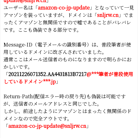
update@snljrw.cn
」
ユーザー名は「
amazon-co-jp-update
」となっていて一見
アマゾンを装っていますが、ドメインは「
snljrw.cn
」でま
ったくアマゾンと無関係ですので嘘であることがバレバレ
です。ここも偽装できる部分です。
Message-ID（電子メールの識別番号）は、普段筆者が使
用しているドメインに改ざんされていました。
通常ここはメール送信者のものになりますので明らかにお
かしいです。
「
20211226071352.AA4431813B7217
@***筆者が普段使用
しているドメイン***.jp
」
Return-Path(配信エラー時の戻り先)も偽装は可能です
が、送信者のメールアドレスと同じでした。
しかし、前途したようにアマゾンとはまったく無関係のド
メインなので完全アウトです。
「
amazon-co-jp-update@snljrw.cn
」