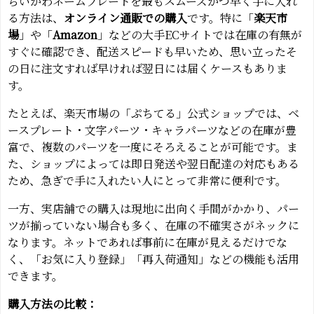
ちいかわネームプレートを最もスムーズかつ早く手に入れ
る方法は、
オンライン通販での購入
です。特に「
楽天市
場
」や「
Amazon
」などの大手ECサイトでは在庫の有無が
すぐに確認でき、配送スピードも早いため、思い立ったそ
の日に注文すれば早ければ翌日には届くケースもありま
す。
たとえば、楽天市場の「ぷちてる」公式ショップでは、ベ
ースプレート・文字パーツ・キャラパーツなどの在庫が豊
富で、複数のパーツを一度にそろえることが可能です。ま
た、ショップによっては即日発送や翌日配達の対応もある
ため、急ぎで手に入れたい人にとって非常に便利です。
一方、実店舗での購入は現地に出向く手間がかかり、パー
ツが揃っていない場合も多く、在庫の不確実さがネックに
なります。ネットであれば事前に在庫が見えるだけでな
く、「お気に入り登録」「再入荷通知」などの機能も活用
できます。
購入方法の比較：