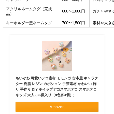
アクリルネームタグ（完成
600〜1,000円
ガチャやネ
品）
キーホルダー型ネームタグ
700〜1,500円
素材や大き
ちいかわ 可愛いデコ素材 モモンガ 古本屋 キャラク
ター 樹脂 レジン カボション 手芸素材 かわいい 飾
り 手作り DIY ホイップデコスマホデコ スマホデコ
キッズ 大人 (36個入り（9色各4個）)
Amazon