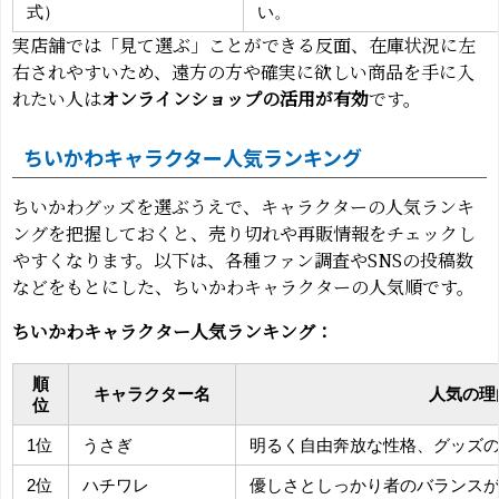
式）
い。
実店舗では「見て選ぶ」ことができる反面、在庫状況に左
右されやすいため、遠方の方や確実に欲しい商品を手に入
れたい人は
オンラインショップの活用が有効
です。
ちいかわキャラクター人気ランキング
ちいかわグッズを選ぶうえで、キャラクターの人気ランキ
ングを把握しておくと、売り切れや再販情報をチェックし
やすくなります。以下は、各種ファン調査やSNSの投稿数
などをもとにした、ちいかわキャラクターの人気順です。
ちいかわキャラクター人気ランキング：
順
キャラクター名
人気の理
位
1位
うさぎ
明るく自由奔放な性格、グッズ
2位
ハチワレ
優しさとしっかり者のバランス