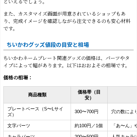
といえるでしょう。
また、カスタマイズ画面が用意されているショップもあ
り、完成イメージを確認しながら注文できるのも安心材料
です。
ちいかわグッズ値段の目安と相場
ちいかわネームプレート関連グッズの価格は、パーツやタ
イプによって幅があります。以下はおおよその相場です。
価格の相場：
価格帯（目
商品種類
安）
プレートベース（S〜Lサイ
300〜700円
穴の数によ
ズ）
文字パーツ
約100円／1個
「あ〜ん」
キャラパーツ
200〜500円
人気キャラ