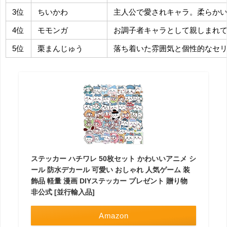
3位
ちいかわ
主人公で愛されキャラ。柔らか
4位
モモンガ
お調子者キャラとして親しまれ
5位
栗まんじゅう
落ち着いた雰囲気と個性的なセ
ステッカー ハチワレ 50枚セット かわいいアニメ シ
ール 防水デカール 可愛い おしゃれ 人気ゲーム 装
飾品 軽量 漫画 DIYステッカー プレゼント 贈り物
非公式 [並行輸入品]
Amazon