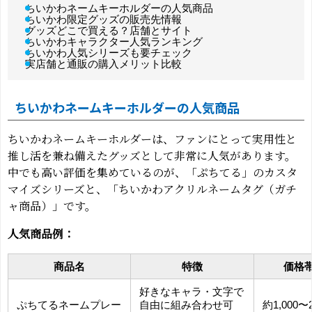
ちいかわネームキーホルダーの人気商品
ちいかわ限定グッズの販売先情報
グッズどこで買える？店舗とサイト
ちいかわキャラクター人気ランキング
ちいかわ人気シリーズも要チェック
実店舗と通販の購入メリット比較
ちいかわネームキーホルダーの人気商品
ちいかわネームキーホルダーは、ファンにとって実用性と
推し活を兼ね備えたグッズとして非常に人気があります。
中でも高い評価を集めているのが、「ぷちてる」のカスタ
マイズシリーズと、「ちいかわアクリルネームタグ（ガチ
ャ商品）」です。
人気商品例：
商品名
特徴
価格
好きなキャラ・文字で
ぷちてるネームプレー
自由に組み合わせ可
約1,000〜2