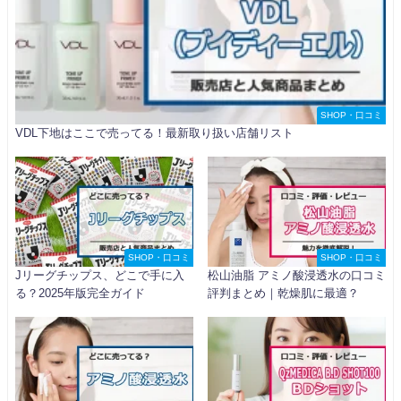
SHOP・口コミ
VDL下地はここで売ってる！最新取り扱い店舗リスト
SHOP・口コミ
SHOP・口コミ
Jリーグチップス、どこで手に入
松山油脂 アミノ酸浸透水の口コミ
る？2025年版完全ガイド
評判まとめ｜乾燥肌に最適？