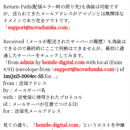
Return-Path(配信エラー時の戻り先)も偽装は可能です
が、送られてきたメールアドレスがアマゾンとは無関係な
ドメインであり完全アウトです。
「
support@novadumka.com
」
Received（メールが配送されたサーバーの履歴）も偽装は
できるので最終的にここで判断はできませんが、最初に通
過したサーバーをチェックしてみます。
「from
admin
by
hexide-digital.com
with local (Exim
4.93) (envelope-from <
support@novadumka.com
>) id
1mQzi5-0004rc-SS
for...」
from：送信アドレス
by：メールサーバ名
with：送受信に使用されたプロトコル
id：メールサーバが任意でつけるID
for：送信先メールアドレス
見ての通り、「
hexide-digital.com
」というホストを中継