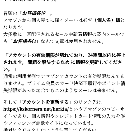
冒頭の「
お客様各位
」。
アマゾンから個人宛てに届くメールは必ず
（個人名）様
と
なります。
大多数に一斉配信されるセールや新着情報の案内メールで
も「
お客様各位
」なんて文章は使用されません。
「
アカウントの有効期限が切れており、24時間以内に停止
されます。 問題を解決するため に情報を更新してくださ
い。
」
通常の利用者側でアマゾンアカウントの有効期限なんてあ
りません。プライム会員のカード決済不履行やポイント消
失期限があった場合でもこのようなメールは来ません。
そして「
アカウントを更新する
」のリンク先は
https://kskorners.net/herkia/
というアマゾンのコピーサ
イトであり、個人情報やクレジットカード情報の入力を促
すフィッシング詐欺サイトになっています。
絶対にクリックしないよう注意してください。