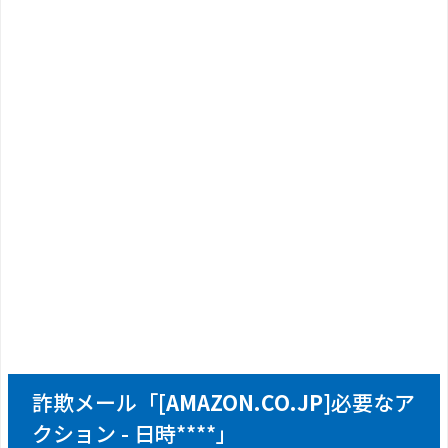
詐欺メール「
[AMAZON.CO.JP]
必要なア
クション - 日時****」